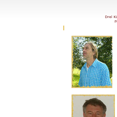
Drei K
z