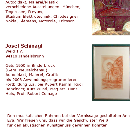
Autodidakt, Malerei/Plastik
verschiedene Ausstellungen: München, 
Tegernsee, Freyung
Studium Elektrotechnik, Chipdesigner 
Nokia, Siemens, Motorola, Ericsson 
Josef Schinagl
Weid 1 A
94118 Jandelsbrunn
Geb. 1950 in Binderbruck 
(Gem. Neureichenau)
Autodidakt, Malerei, Grafik
bis 2008 Anwendungsprogrammierer
Fortbildung u.a. bei Rupert Kamm, Rudi 
Ranzinger, Kurt Wustl, Mag.art. Hans 
Heis, Prof. Robert Colnago 
Den musikalischen Rahmen bei der Vernissage gestalteten Ann
Eva. Wir freuen uns, dass wir die Geschwister Weiß
für den akustischen Kunstgenuss gewinnen konnten. 