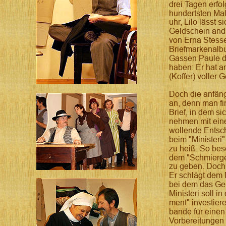
drei Tagen erfolg
hundertsten Mal
uhr, Lilo lässt 
Geldschein andr
von Erna Stesser
Briefmarkenalb
Gassen Paule d
haben: Er hat a
(Koffer) voller 
Doch die anfäng
an, denn man fi
Brief, in dem s
nehmen mit eine
wollende Entsc
beim "Ministeri"
zu heiß. So besc
dem "Schmiergel
zu geben. Doch 
Er schlägt dem M
bei dem das Ge
Ministeri soll i
ment" investier
bande für einen
Vorbereitungen 