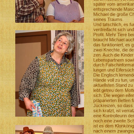
später vom amerikani
entsprechende Maschi
Michael die große Ch
seines Traums.
Und tatschlich, es fu
verdreifacht sich und
Profit. Mehr Tiere be
braucht Michael auc
das funktioniert, es 
zwei Knechte, die de
zen. Auch die Kinder
Lebenspartnern sowi
durch Falschinforma
lungen und Eifersüc
Die
Englisch lernend
Hände voll zu tun, um
aktuellsten Stand zu
lebt getreu dem Motto
sich. Die wegen eife
präparierten Betten 
Juckreizen, so dass 
sich kratzt, ist verra
eine Kontrolleurin d
noch eine zweite Sc
ist es dem Klonkönig 
nach einem zwangswe