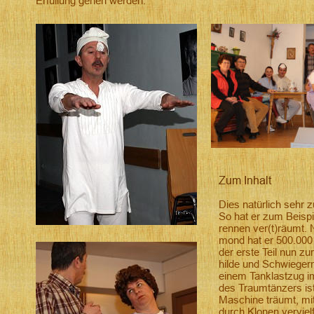
Erfüllung gehen werden.
Zum Inhalt
Dies natürlich sehr z
So hat er zum Beispi
rennen ver(t)räumt. 
mond hat er 500.000 L
der erste Teil nun z
hilde und Schwiegerm
einem Tanklastzug i
des Traumtänzers ist 
Maschine träumt, mit
durch Klonen vervielf